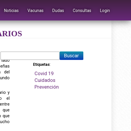
Noticias
Vacunas
Dudas
Consultas
Login
ARIOS
o los
Buscar
 lado
Etiquetas:
ueñas
n del
Covid 19
mundo
Cuidados
Prevención
rio y
o el
ntre
s que
n que
mucho