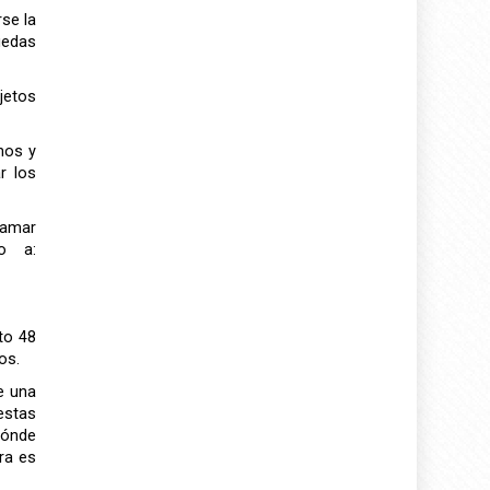
rse la
uedas
jetos
nos y
r los
lamar
do a:
to 48
os.
e una
estas
dónde
ra es