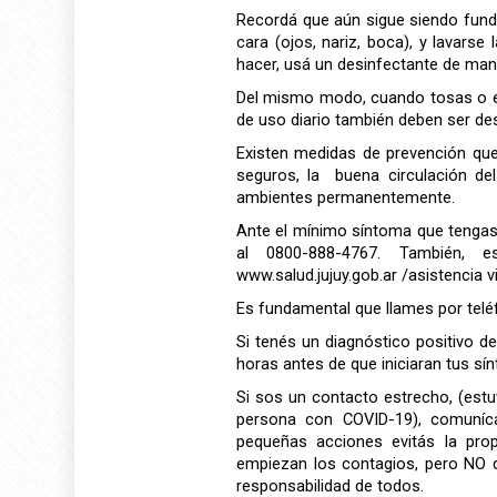
Recordá que aún sigue siendo fundame
cara (ojos, nariz, boca), y lavar
hacer, usá un desinfectante de man
Del mismo modo, cuando tosas o est
de uso diario también deben ser des
Existen medidas de prevención qu
seguros, la buena circulación del
ambientes permanentemente.
Ante el mínimo síntoma que tengas
al 0800-888-4767. También, es
www.salud.jujuy.gob.ar /asistencia vi
Es fundamental que llames por teléfo
Si tenés un diagnóstico positivo 
horas antes de que iniciaran tus s
Si sos un contacto estrecho, (est
persona con COVID-19), comuníca
pequeñas acciones evitás la pro
empiezan los contagios, pero NO 
responsabilidad de todos.