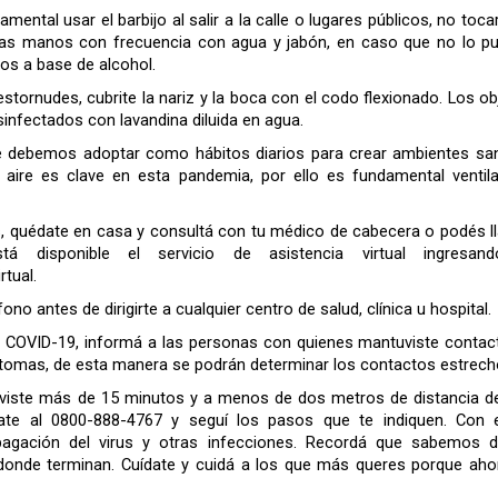
ntal usar el barbijo al salir a la calle o lugares públicos, no toca
se las manos con frecuencia con agua y jabón, en caso que no lo p
os a base de alcohol.
ornudes, cubrite la nariz y la boca con el codo flexionado. Los ob
infectados con lavandina diluida en agua.
e debemos adoptar como hábitos diarios para crear ambientes sa
 aire es clave en esta pandemia, por ello es fundamental ventila
, quédate en casa y consultá con tu médico de cabecera o podés l
tá disponible el servicio de asistencia virtual ingresan
rtual.
no antes de dirigirte a cualquier centro de salud, clínica u hospital.
de COVID-19, informá a las personas con quienes mantuviste contac
íntomas, de esta manera se podrán determinar los contactos estrech
uviste más de 15 minutos y a menos de dos metros de distancia d
te al 0800-888-4767 y seguí los pasos que te indiquen. Con 
pagación del virus y otras infecciones. Recordá que sabemos 
donde terminan. Cuídate y cuidá a los que más queres porque aho