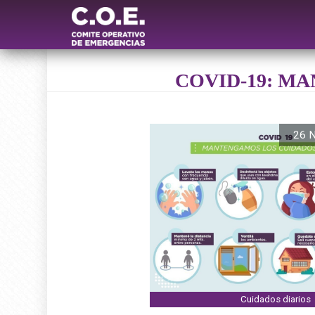
COVID-19: M
26 N
Cuidados diarios